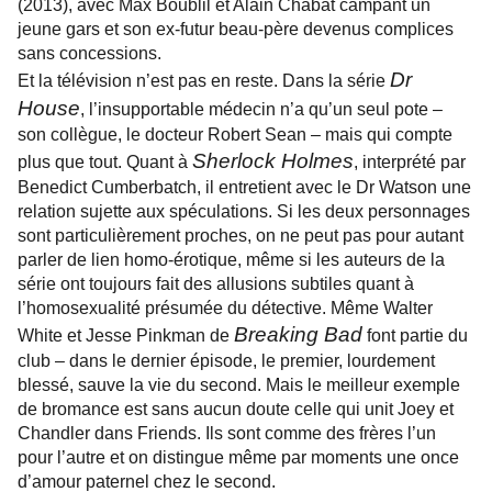
(2013), avec Max Boublil et Alain Chabat campant un
jeune gars et son ex-futur beau-père devenus complices
sans concessions.
Dr
Et la télévision n’est pas en reste. Dans la série
House
, l’insupportable médecin n’a qu’un seul pote –
son collègue, le docteur Robert Sean – mais qui compte
Sherlock Holmes
plus que tout. Quant à
, interprété par
Benedict Cumberbatch, il entretient avec le Dr Watson une
relation sujette aux spéculations. Si les deux personnages
sont particulièrement proches, on ne peut pas pour autant
parler de lien homo-érotique, même si les auteurs de la
série ont toujours fait des allusions subtiles quant à
l’homosexualité présumée du détective. Même Walter
Breaking Bad
White et Jesse Pinkman de
font partie du
club – dans le dernier épisode, le premier, lourdement
blessé, sauve la vie du second. Mais le meilleur exemple
de bromance est sans aucun doute celle qui unit Joey et
Chandler dans Friends. Ils sont comme des frères l’un
pour l’autre et on distingue même par moments une once
d’amour paternel chez le second.