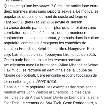
:
bromance.
bromance
Qu’est-ce qu’une
? C’est une amitié forte entre
deux hommes, mais sans rapports sexuels. Le mot-valise
popularisé depuis le tournant du siècle est forgé en
brother
romance
liant
(frère) et
(idylle ou liaison).
La chose décrite par le mot — plus qu’une relation : une
corrélation, une affinité élective, une harmonieuse
conjonction — s’expose partout, y compris dans la culture
populaire, comme en témoignent les comédies de
Friends
Seinfeld
Hangover
Bon
situation
ou
, les films
,
cop, bad cop
Bromance
et bien sûr l’éponyme
de 2015.
On en parle beaucoup sur les réseaux sociaux
actuellement avec
La bromance Kylian Mbappé et Achraf
Hakimi qui se retrouve en demi-finale de la Coupe de
Monde de Football.
Cette rencontre est donc l’occasion de
bromance
tester cette magique
.
Dans la culture populaire, les exemples flagrants sont
la
relation entre John Watson et Sherlock Holmes dans
les livres de Sir Arthur Conan Doyle ou bien dans la série
Star Trek
Star Trek.
Le créateur de
, Gene Roddenberr, a