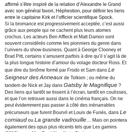
affirmé s’être inspiré de la relation d’Alexandre le Grand
avec son général favori, Héphestion, pour définir les liens
entre le capitaine Kirk et l’officier scientifique Spock.
Si la bromance est progressivement acceptée, c’est aussi
grâce aux people qui ne cachent plus leurs atomes
crochus. Les acteurs Ben Affleck et Matt Damon sont
souvent considérés comme les pionniers du genre dans
l’univers du show-business.
Quant à George Clooney et
Brad Pitt, certains s’amusent parfois à dire qu’il s’agit là de
la plus longue histoire d’amour du volage docteur Ross. Et
Le
que dire du binôme formé par Frodo et Sam dans
Seigneur des Anneaux
de Tolkien ; ou même du
Gatsby le Magnifique
tandem de Nick et Jay dans
?
Des liens qui tantôt se tissent à l’écran, tantôt en coulisses,
et que l’on retrouve aussi dans le cinéma français. On ne
peut évidemment pas passer à côté des inénarrables
Le
précurseurs que furent Bourvil et Louis de Funès, dans
corniaud
La grande vadrouille
ou
… Mais on pointera
également des opus plus récents tels que Les gamins