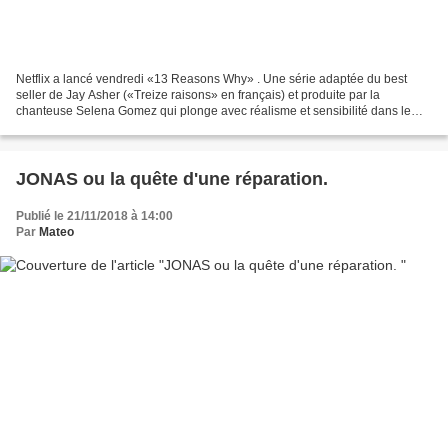
Netflix a lancé vendredi «13 Reasons Why» . Une série adaptée du best
seller de Jay Asher («Treize raisons» en français) et produite par la
chanteuse Selena Gomez qui plonge avec réalisme et sensibilité dans le
mal-être adolescent. De quoi ça parle? Hannah...
JONAS ou la quête d'une réparation.
Publié le 21/11/2018 à 14:00
Par
Mateo