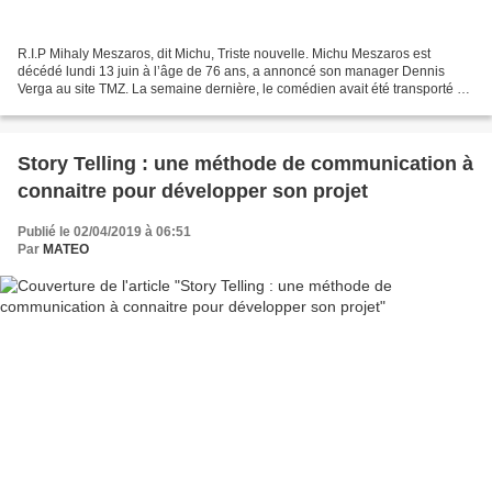
R.I.P Mihaly Meszaros, dit Michu, Triste nouvelle. Michu Meszaros est
décédé lundi 13 juin à l’âge de 76 ans, a annoncé son manager Dennis
Verga au site TMZ. La semaine dernière, le comédien avait été transporté à
l’hôpital de Los Angeles après avoir...
Story Telling : une méthode de communication à
connaitre pour développer son projet
Publié le 02/04/2019 à 06:51
Par
MATEO