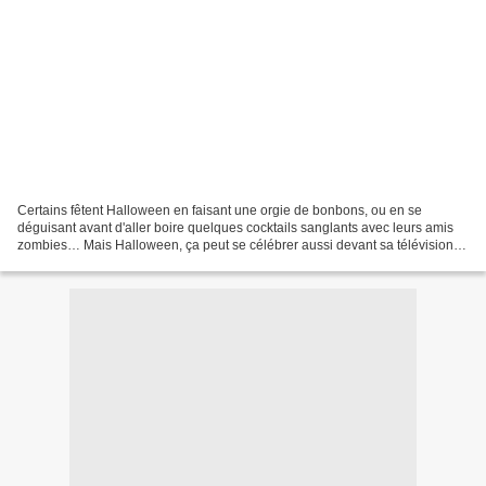
Certains fêtent Halloween en faisant une orgie de bonbons, ou en se
déguisant avant d'aller boire quelques cocktails sanglants avec leurs amis
zombies… Mais Halloween, ça peut se célébrer aussi devant sa télévision, à
travers des séries et des films !...