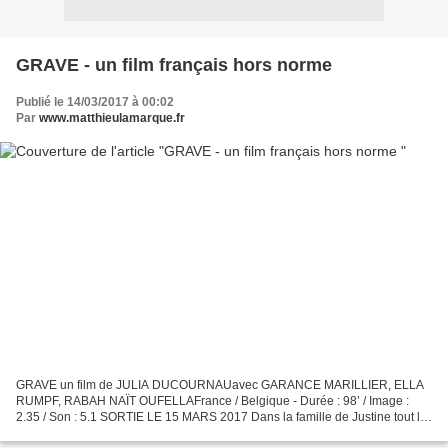
GRAVE - un film français hors norme
Publié le 14/03/2017 à 00:02
Par
www.matthieulamarque.fr
GRAVE un film de JULIA DUCOURNAUavec GARANCE MARILLIER, ELLA
RUMPF, RABAH NAÏT OUFELLAFrance / Belgique - Durée : 98’ / Image :
2.35 / Son : 5.1 SORTIE LE 15 MARS 2017 Dans la famille de Justine tout le
monde est vétérinaire et végétarien. À 16 ans, elle...