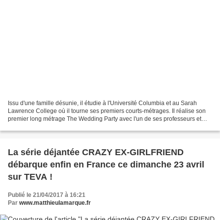
Issu d'une famille désunie, il étudie à l'Université Columbia et au Sarah
Lawrence College où il tourne ses premiers courts-métrages. Il réalise son
premier long métrage The Wedding Party avec l'un de ses professeurs et
une autre étudiante puis tourne...
La série déjantée CRAZY EX-GIRLFRIEND
débarque enfin en France ce dimanche 23 avril
sur TEVA !
Publié le 21/04/2017 à 16:21
Par
www.matthieulamarque.fr