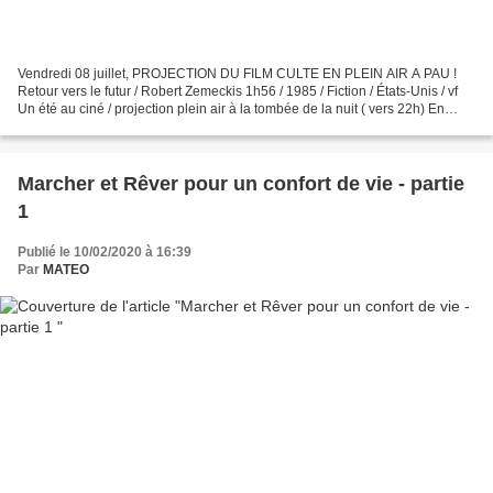
Vendredi 08 juillet, PROJECTION DU FILM CULTE EN PLEIN AIR A PAU !
Retour vers le futur / Robert Zemeckis 1h56 / 1985 / Fiction / États-Unis / vf
Un été au ciné / projection plein air à la tombée de la nuit ( vers 22h) En
première partie : Le skate moderne...
Marcher et Rêver pour un confort de vie - partie
1
Publié le 10/02/2020 à 16:39
Par
MATEO