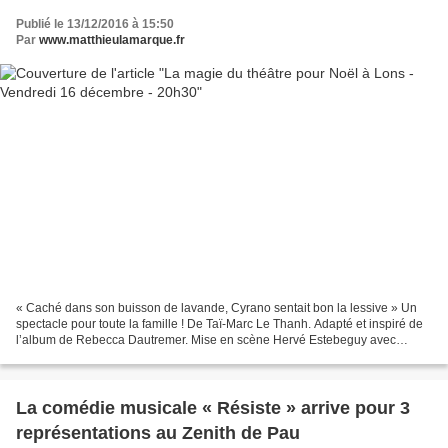
Publié le 13/12/2016 à 15:50
Par
www.matthieulamarque.fr
« Caché dans son buisson de lavande, Cyrano sentait bon la lessive » Un
spectacle pour toute la famille ! De Taï-Marc Le Thanh. Adapté et inspiré de
l’album de Rebecca Dautremer. Mise en scène Hervé Estebeguy avec
Sophie Kastelnik, Viviana Souza, Anaïs...
La comédie musicale « Résiste » arrive pour 3
représentations au Zenith de Pau