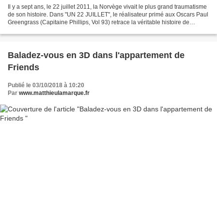
Il y a sept ans, le 22 juillet 2011, la Norvège vivait le plus grand traumatisme
de son histoire. Dans "UN 22 JUILLET", le réalisateur primé aux Oscars Paul
Greengrass (Capitaine Phillips, Vol 93) retrace la véritable histoire de
l'attaque terroriste...
Baladez-vous en 3D dans l'appartement de
Friends
Publié le 03/10/2018 à 10:20
Par
www.matthieulamarque.fr