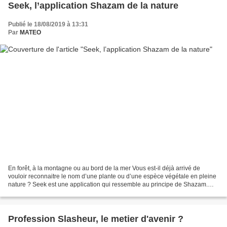
Seek, l’application Shazam de la nature
Publié le 18/08/2019 à 13:31
Par
MATEO
En forêt, à la montagne ou au bord de la mer Vous est-il déjà arrivé de
vouloir reconnaitre le nom d’une plante ou d’une espèce végétale en pleine
nature ? Seek est une application qui ressemble au principe de Shazam.
Elle identifie en très peu de temps,...
Profession Slasheur, le metier d'avenir ?