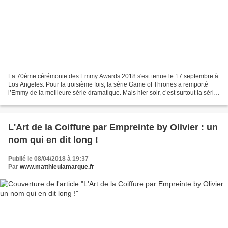
La 70ème cérémonie des Emmy Awards 2018 s'est tenue le 17 septembre à
Los Angeles. Pour la troisième fois, la série Game of Thrones a remporté
l’Emmy de la meilleure série dramatique. Mais hier soir, c’est surtout la série
d’Amazon The Marvelous Mrs Maisel...
L'Art de la Coiffure par Empreinte by Olivier : un
nom qui en dit long !
Publié le 08/04/2018 à 19:37
Par
www.matthieulamarque.fr