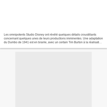
Les omnipotents Studio Disney ont révélé quelques détails croustillants
concernant quelques unes de leurs productions imminentes. Une adaptation
du Dumbo de 1941 est en branle, avec un certain Tim Burton à la réalisation.
Emma Stone, quant à elle, devrait...