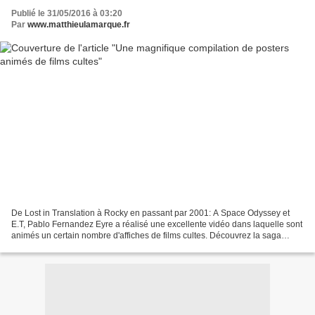
Publié le 31/05/2016 à 03:20
Par
www.matthieulamarque.fr
De Lost in Translation à Rocky en passant par 2001: A Space Odyssey et
E.T, Pablo Fernandez Eyre a réalisé une excellente vidéo dans laquelle sont
animés un certain nombre d'affiches de films cultes. Découvrez la saga
POSTER FEVER, réalisé par Jaja Poupou...