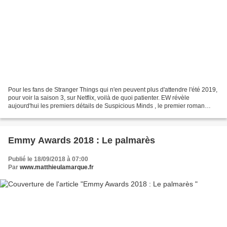
Pour les fans de Stranger Things qui n'en peuvent plus d'attendre l'été 2019,
pour voir la saison 3, sur Netflix, voilà de quoi patienter. EW révèle
aujourd'hui les premiers détails de Suspicious Minds , le premier roman
officiel Stranger Things , écrit...
Emmy Awards 2018 : Le palmarès
Publié le 18/09/2018 à 07:00
Par
www.matthieulamarque.fr