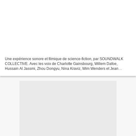
Une expérience sonore et filmique de science-fiction, par SOUNDWALK
COLLECTIVE. Avec les voix de Charlotte Gainsbourg, Willem Dafoe,
Hussain Al Jassmi, Zhou Dongyu, Nina Kraviz, Wim Wenders et Jean
Nouvel. Envoûtant ! Passionnant ! TAMISEZ LES LUMIÈRES...