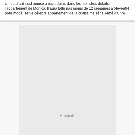
Un étudiant s'est amusé à reproduire, dans les moindres détails,
l'appartement de Monica. Il aura fallu pas moins de 12 semaines à 5teven94
pour modéliser le célèbre appartement de la cultissime série.Armé d'Unreal
Engine 4, un logiciel utilisé par les...
Publicité