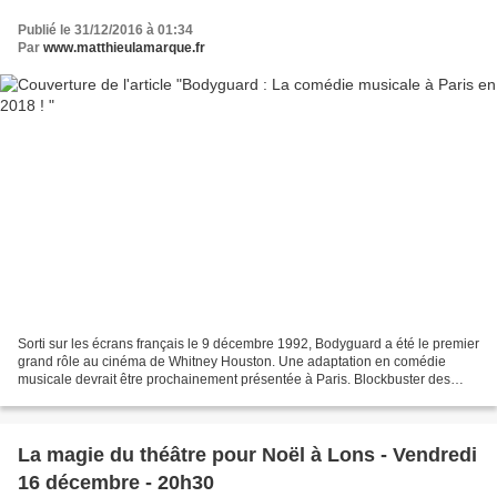
Publié le 31/12/2016 à 01:34
Par
www.matthieulamarque.fr
Sorti sur les écrans français le 9 décembre 1992, Bodyguard a été le premier
grand rôle au cinéma de Whitney Houston. Une adaptation en comédie
musicale devrait être prochainement présentée à Paris. Blockbuster des
années 1990, le film Bodyguard a généré...
La magie du théâtre pour Noël à Lons - Vendredi
16 décembre - 20h30