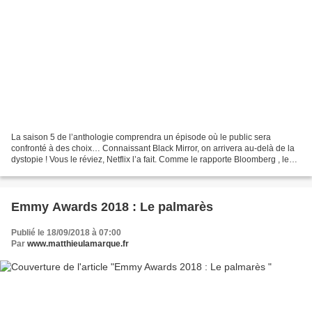
La saison 5 de l’anthologie comprendra un épisode où le public sera
confronté à des choix… Connaissant Black Mirror, on arrivera au-delà de la
dystopie ! Vous le réviez, Netflix l’a fait. Comme le rapporte Bloomberg , le
géant du streaming s’aventure...
Emmy Awards 2018 : Le palmarès
Publié le 18/09/2018 à 07:00
Par
www.matthieulamarque.fr