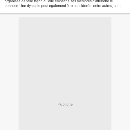
organisée de telle façon qu'elle empêche ses membres d'atteindre le
bonheur. Une dystopie peut également être considérée, entre autres, comme
une utopie qui vire au cauchemar et conduit...
Publicité