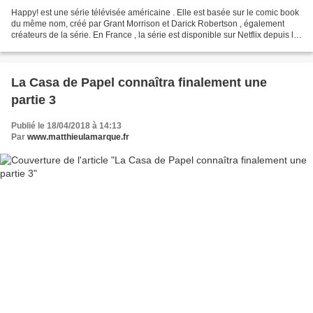
Happy! est une série télévisée américaine . Elle est basée sur le comic book
du même nom, créé par Grant Morrison et Darick Robertson , également
créateurs de la série. En France , la série est disponible sur Netflix depuis le
26 avril 2018 . Nick Sax...
La Casa de Papel connaîtra finalement une
partie 3
Publié le 18/04/2018 à 14:13
Par
www.matthieulamarque.fr