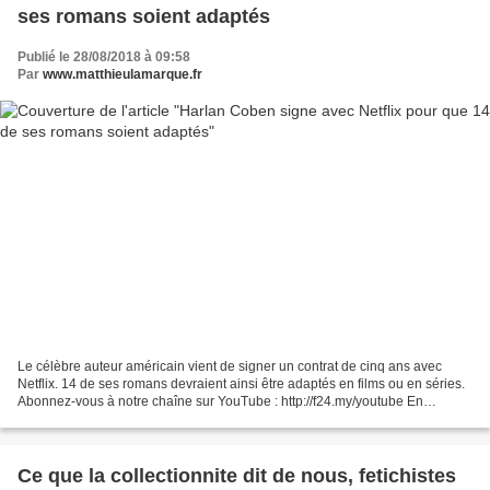
ses romans soient adaptés
Publié le 28/08/2018 à 09:58
Par
www.matthieulamarque.fr
Le célèbre auteur américain vient de signer un contrat de cinq ans avec
Netflix. 14 de ses romans devraient ainsi être adaptés en films ou en séries.
Abonnez-vous à notre chaîne sur YouTube : http://f24.my/youtube En
DIRECT - Suivez FRANCE 24 ici : http://f24.my/YTliveFR...
Ce que la collectionnite dit de nous, fetichistes