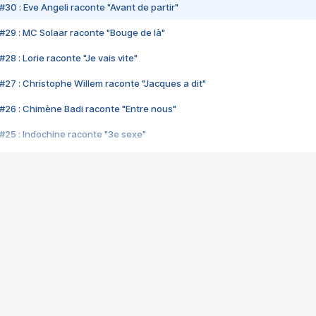
#30 : Eve Angeli raconte "Avant de partir"
#29 : MC Solaar raconte "Bouge de là"
28 : Lorie raconte "Je vais vite"
#27 : Christophe Willem raconte "Jacques a dit"
#26 : Chimène Badi raconte "Entre nous"
#25 : Indochine raconte "3e sexe"
#24 : Zaho raconte "C'est chelou"
#23 : Patrick Bruel raconte "Au café des délices"
#22 : Kyo raconte "Le chemin"
#21 : Nolwenn Leroy raconte "Cassé"
#20 : Patrick Hernandez raconte "Born to be alive"
#19 : Lorie raconte "Près de moi"
#18 : Michael Jones raconte "A nos actes manqués" (avec Jean-Jacque