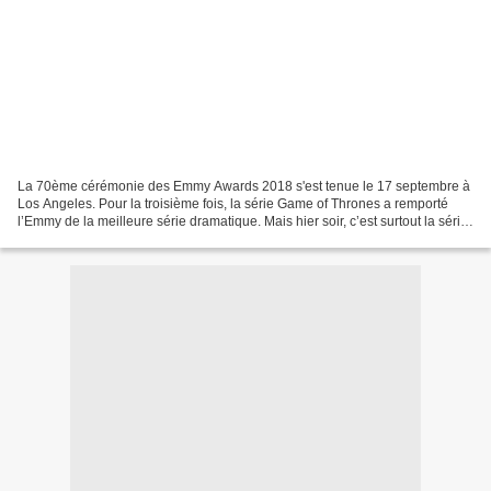
La 70ème cérémonie des Emmy Awards 2018 s'est tenue le 17 septembre à
Los Angeles. Pour la troisième fois, la série Game of Thrones a remporté
l’Emmy de la meilleure série dramatique. Mais hier soir, c’est surtout la série
d’Amazon The Marvelous Mrs Maisel...