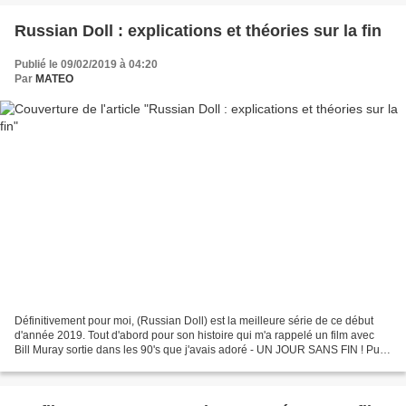
Russian Doll : explications et théories sur la fin
Publié le 09/02/2019 à 04:20
Par
MATEO
Définitivement pour moi, (Russian Doll) est la meilleure série de ce début
d'année 2019. Tout d'abord pour son histoire qui m'a rappelé un film avec
Bill Muray sortie dans les 90's que j'avais adoré - UN JOUR SANS FIN ! Puis
pour sa mise en scène d'une...