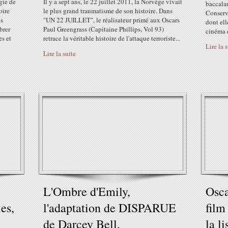
gie de
Il y a sept ans, le 22 juillet 2011, la Norvège vivait
baccalaur
oire
le plus grand traumatisme de son histoire. Dans
Conserva
is
"UN 22 JUILLET", le réalisateur primé aux Oscars
dont ell
brer
Paul Greengrass (Capitaine Phillips, Vol 93)
cinéma d
es et
retrace la véritable histoire de l'attaque terroriste...
Lire la 
Lire la suite
L'Ombre d'Emily,
Osca
es,
l'adaptation de DISPARUE
film
de Darcey Bell,
la l