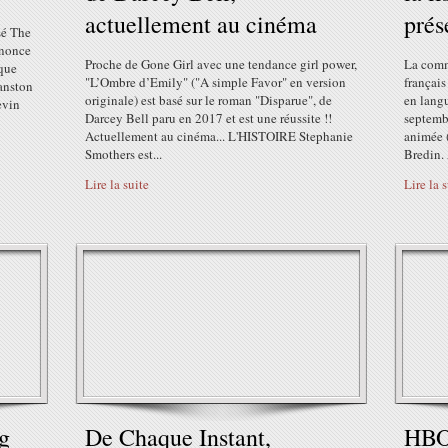
actuellement au cinéma
prés
sé The
nnonce
Proche de Gone Girl avec une tendance girl power,
La comm
 que
"L’Ombre d’Emily" ("A simple Favor" en version
français
ranston
originale) est basé sur le roman "Disparue", de
en langu
evin
Darcey Bell paru en 2017 et est une réussite !!
septembr
Actuellement au cinéma... L'HISTOIRE Stephanie
animée 
Smothers est...
Bredin. 
Lire la suite
Lire la 
g
De Chaque Instant,
HBO