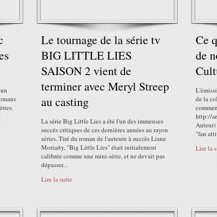
c
Le tournage de la série tv
Ce q
es
BIG LITTLE LIES
de n
SAISON 2 vient de
Cult
terminer avec Meryl Streep
 un
L'émiss
au casting
 romans
de la co
éries.
comment
:
http://
La série Big Little Lies a été l'un des immenses
z
Auteur) 
succès critiques de ces dernières années au rayon
"fan att
séries. Tiré du roman de l'auteure à succès Liane
Moriarty, "Big Little Lies" était initialement
Lire la 
calibrée comme une mini-série, et ne devait pas
dépasser...
Lire la suite