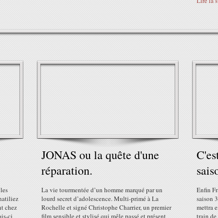
Lire la 
JONAS ou la quête d'une
C'es
réparation.
sais
 les
La vie tourmentée d’un homme marqué par un
Enfin Fr
atiliez
lourd secret d’adolescence. Multi-primé à La
saison 3
nt chez
Rochelle et signé Christophe Charrier, un premier
mettra 
ois-ci
film sensible et stylisé qui mêle passé et présent
train de