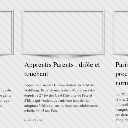
Apprentis Parents : drôle et
Pari
touchant
proc
nor
Apprentis Parents De Sean Anders Avec Mark
monde du
Wahlberg, Rose Byrne, Isabela Moner en salle
Le "Pari
le genre
depuis le 27 février C'est l'histoire de Pete et
février 
n tueur
d'Ellie qui veulent devenir une famille. En
film mél
es
adoptant 3 frères et sœurs, dont une adolescente
marquée 
rebelle de 15 ans Pete...
ces dern
Lire la suite
Voegler,.