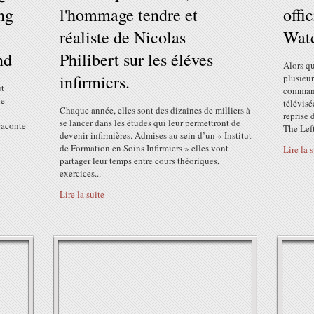
ng
l'hommage tendre et
offi
réaliste de Nicolas
Wat
nd
Philibert sur les éléves
Alors qu
infirmiers.
plusieu
ût
command
de
télévis
Chaque année, elles sont des dizaines de milliers à
reprise 
se lancer dans les études qui leur permettront de
raconte
The Left
devenir infirmières. Admises au sein d’un « Institut
de Formation en Soins Infirmiers » elles vont
Lire la 
partager leur temps entre cours théoriques,
exercices...
Lire la suite