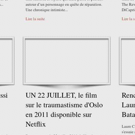
...
autour d’un personnage en quête de réparation.
The Reve
Une chronique intimiste...
DiCaprio
Lire la suite
Lire la 
ssi
UN 22 JUILLET, le film
Renc
sur le traumastisme d'Oslo
Lau
en 2011 disponible sur
Bata
Netflix
Laure Ca
s'essaie